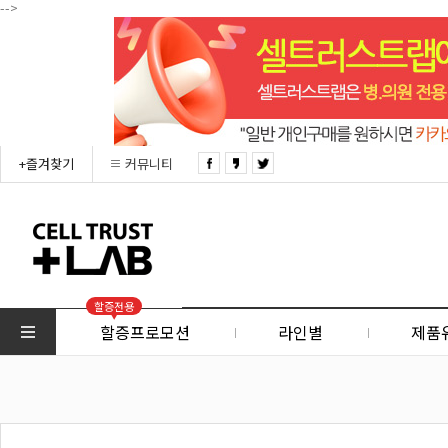
-->
+즐겨찾기
커뮤니티
할증전용
할증프로모션
라인별
제품