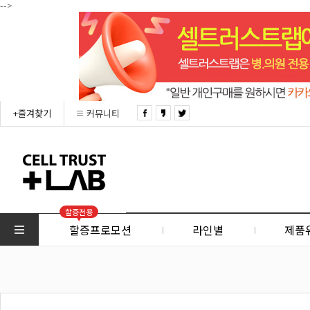
-->
+즐겨찾기
커뮤니티
할증전용
할증프로모션
라인별
제품