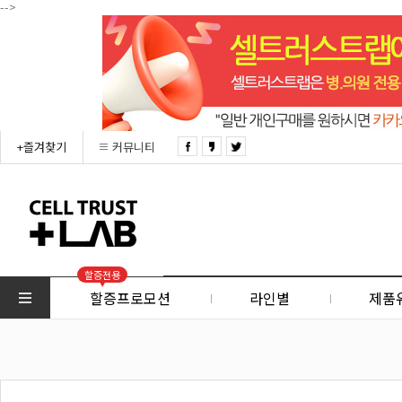
-->
+즐겨찾기
커뮤니티
할증전용
할증프로모션
라인별
제품