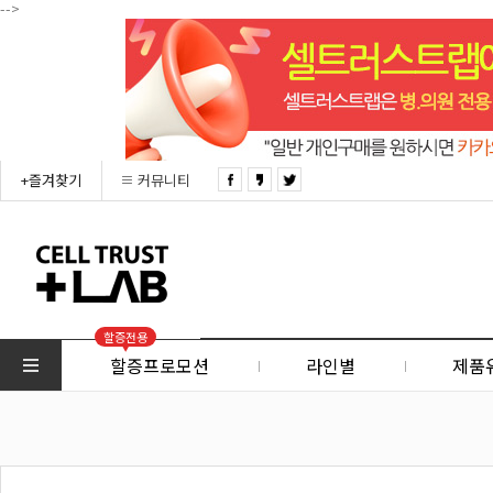
-->
+즐겨찾기
커뮤니티
할증전용
할증프로모션
라인별
제품