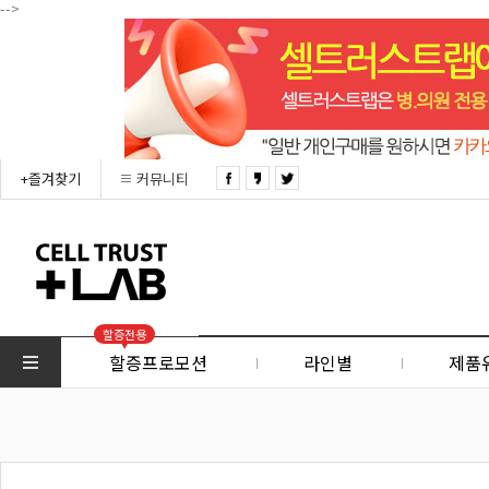
-->
+즐겨찾기
커뮤니티
할증전용
할증프로모션
라인별
제품