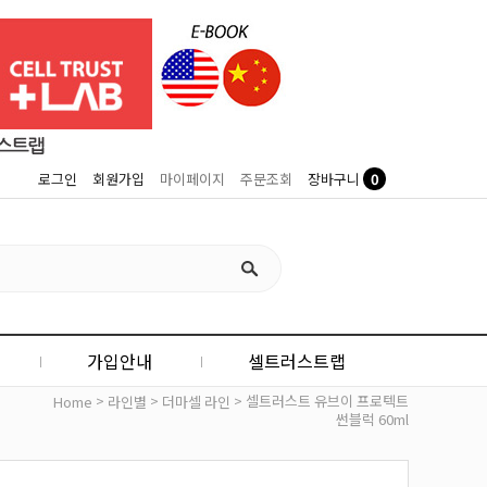
0
로그인
회원가입
마이페이지
주문조회
장바구니
가입안내
셀트러스트랩
>
>
> 셀트러스트 유브이 프로텍트
Home
라인별
더마셀 라인
썬블럭 60ml