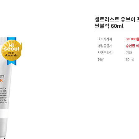
셀트러스트 유브이 
썬블럭 60ml
소비자가격
38,000
병원공급가
승인된 회
브랜드 라인
기타
용량
60ml