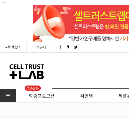
-->
+즐겨찾기
커뮤니티
할증전용
할증프로모션
라인별
제품