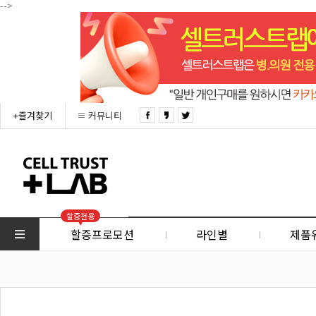
-->
+즐겨찾기
커뮤니티
할증전용
할증프로모션
라인별
제품