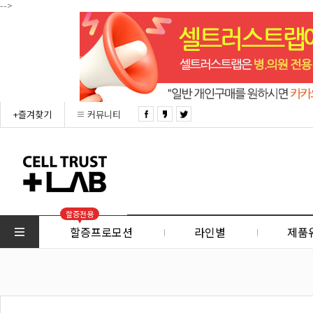
-->
+즐겨찾기
커뮤니티
할증전용
할증프로모션
라인별
제품