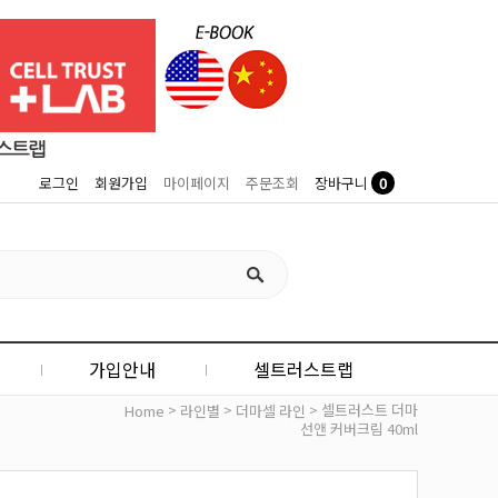
0
로그인
회원가입
마이페이지
주문조회
장바구니
가입안내
셀트러스트랩
>
>
> 셀트러스트 더마
Home
라인별
더마셀 라인
선앤 커버크림 40ml