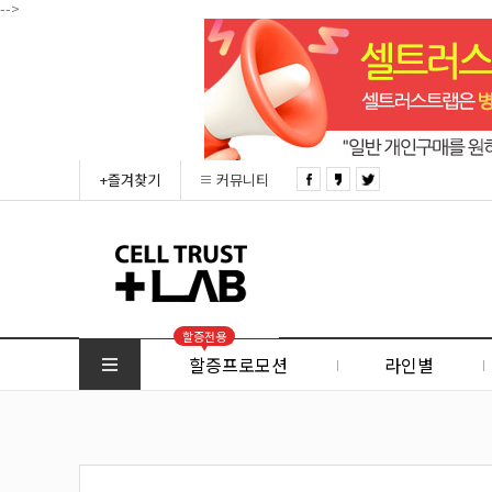
-->
+즐겨찾기
커뮤니티
할증전용
할증프로모션
라인별