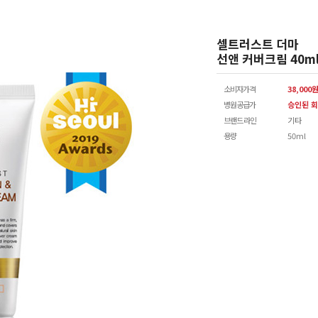
셀트러스트 더마
선앤 커버크림 40m
소비자가격
38,000
병원공급가
승인된 회
브랜드 라인
기타
용량
50ml