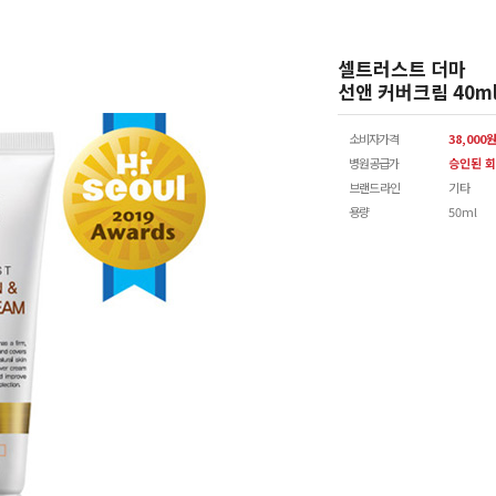
셀트러스트 더마
선앤 커버크림 40m
소비자가격
38,000
병원공급가
승인된 회
브랜드 라인
기타
용량
50ml