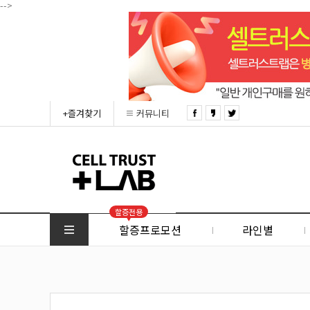
-->
+즐겨찾기
커뮤니티
할증전용
할증프로모션
라인별