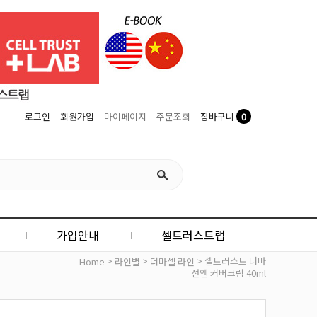
0
로그인
회원가입
마이페이지
주문조회
장바구니
가입안내
셀트러스트랩
>
>
> 셀트러스트 더마
Home
라인별
더마셀 라인
선앤 커버크림 40ml