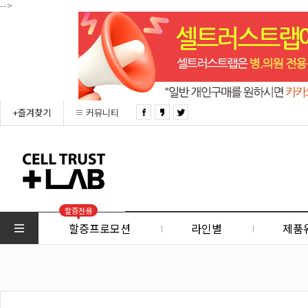
-->
+즐겨찾기
커뮤니티
할증전용
할증프로모션
라인별
제품