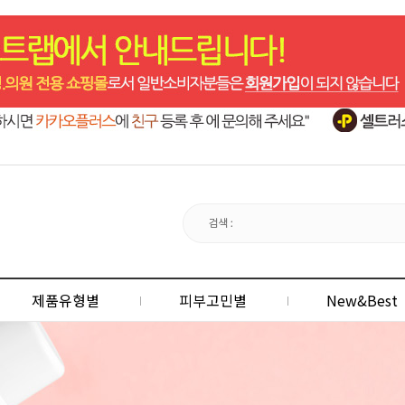
제품유형별
피부고민별
New&Best