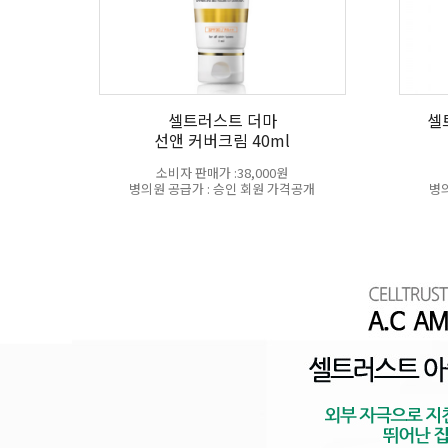
셀트러스트 더마
셀
선앤 커버크림 40ml
소비자 판매가 :38,000원
병의원 공급가 : 승인 회원 가격공개
병의