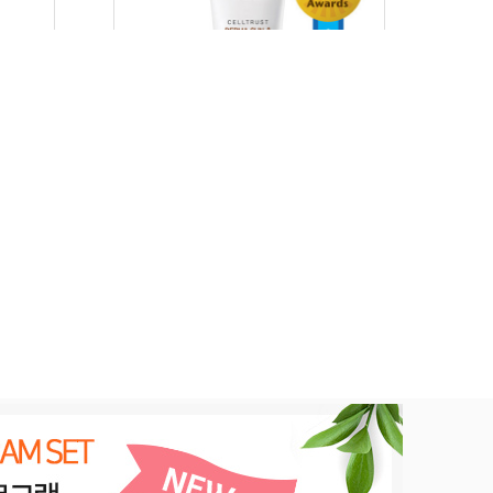
 앰플
셀트러스트 더마
에이씨
선앤 커버크림 40ml
소비자 판매가 :38,000원
격공개
병의원 공급가 : 승인 회원 가격공개
병