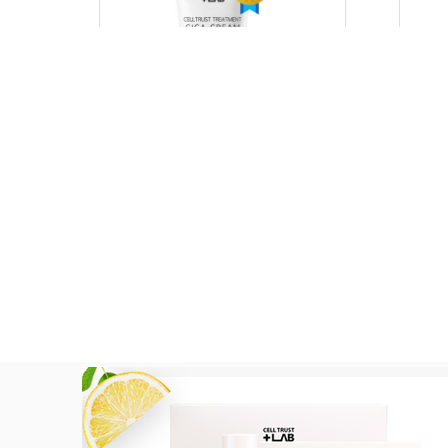
그램 세
셀트러스트 트리트먼트 시카 크림
셀
60ml
소비자 판매가 :38,000원
공개
병의원 공급가 : 승인 회원 가격공개
병의