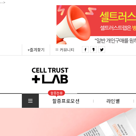
-->
+즐겨찾기
커뮤니티
할증전용
할증프로모션
라인별