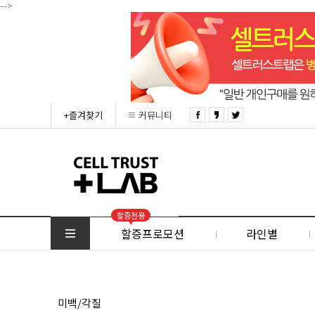
-->
+즐겨찾기
커뮤니티
할증전용
할증프로모션
라인별
미백/각질