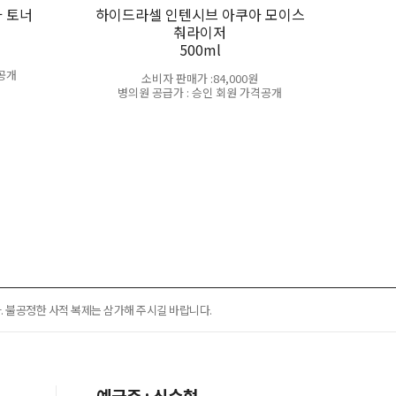
 토너
하이드라셀 인텐시브 아쿠아 모이스
춰라이저
500ml
격공개
소비자 판매가 :84,000원
병의원 공급가 : 승인 회원 가격공개
 불공정한 사적 복제는 삼가해 주시길 바랍니다.
예금주 : 신수현