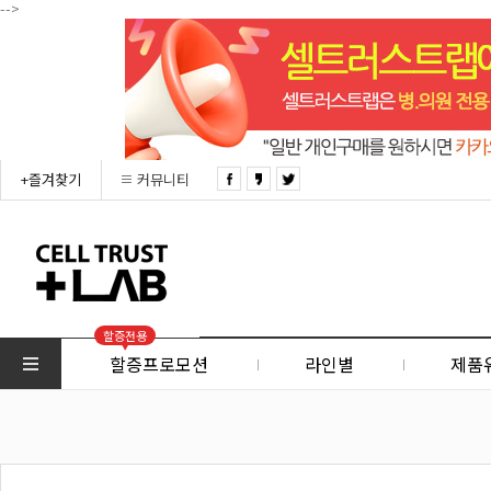
-->
+즐겨찾기
커뮤니티
할증전용
할증프로모션
라인별
제품